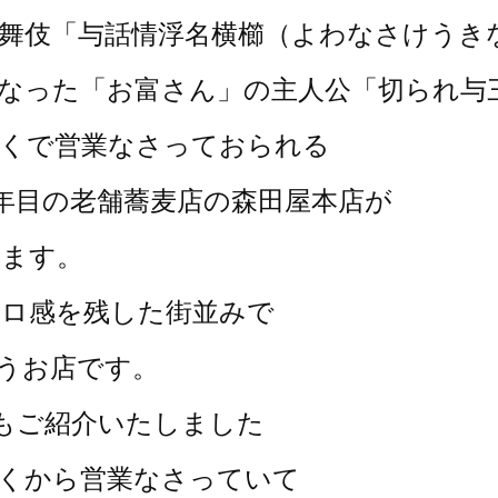
舞伎「与話情浮名横櫛（よわなさけうき
なった「お富さん」の主人公「切られ与
近くで営業なさっておられる
56年目の老舗蕎麦店の森田屋本店が
ります。
トロ感を残した街並みで
うお店です。
日にもご紹介いたしました
くから営業なさっていて