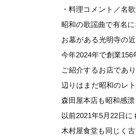
・料理コメント／名歌
昭和の歌謡曲で有名に
お墓がある光明寺の
今年2024年で創業1
ご紹介するお店であ
辺りはまだ昭和のレ
森田屋本店も昭和感漂
以前2021年5月22
木村屋食堂も同じく古