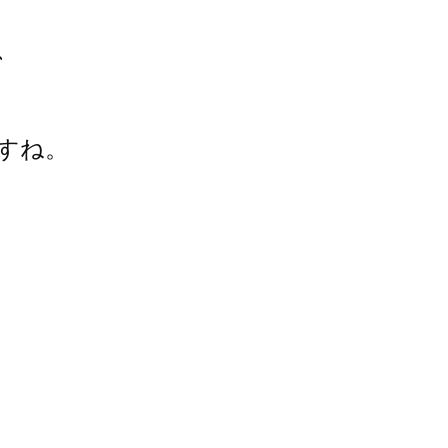
、
すね。
。