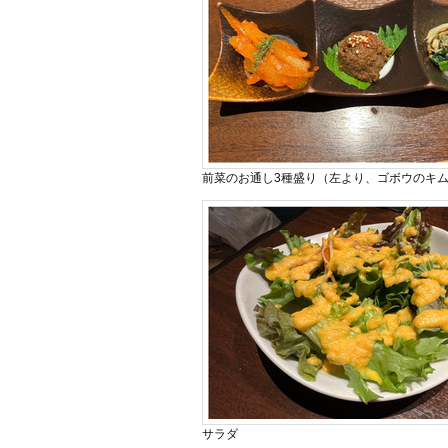
前菜のお通し3種盛り（左より、ゴボウのキ
サラダ