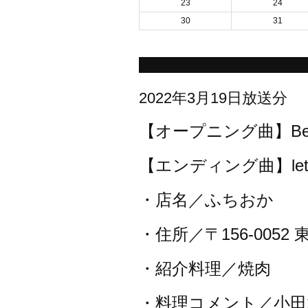
23
24
30
31
2022年3月19日放送分
【オープニング曲】Better W
【エンディング曲】let go／
・店名／ふちおか
・住所／〒156-005
・紹介料理／焼肉
・料理コメント／小田