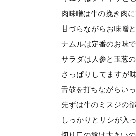
肉味噌は牛の挽き肉に
甘づらながらお味噌
ナムルは定番のお味
サラダは人参と玉葱
さっぱりしてますが
舌鼓を打ちながらい
先ずは牛のミスジの
しっかりとサシが入
切り口の盤は大きい