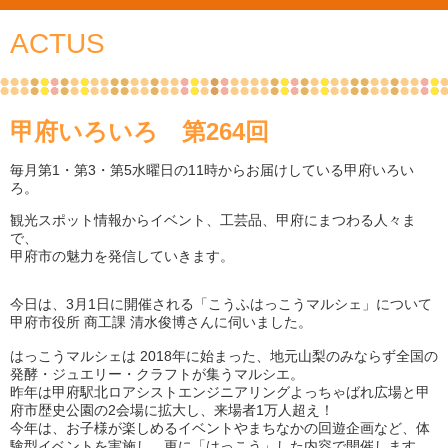
ACTUS
甲府いろいろ 第264回
毎月第1・第3・第5水曜日の11時からお届けしている甲府いろい
ろ。
観光スポット情報からイベント、工芸品、甲府にまつわる人々ま
で、
甲府市の魅力を発信していきます。
今日は、3月1日に開催される「こうふはっこうマルシェ」について
甲府市役所 商工課 清水俊博さんに伺いました。
はっこうマルシェは 2018年に始まった、地元山梨のみならず全国の
発酵・ジュエリー・クラフトが集うマルシエ。
昨年は甲府駅北ロアシストエンジニアリングよっちゃばれ広場と甲
府市歴史公園の2会場に拡大し、来場者1万人超え！
今年は、お子様が楽しめるイベントやまちなかの回遊企画など、体
験型イベントを実施し、更に「はっこう」した内容で開催します。