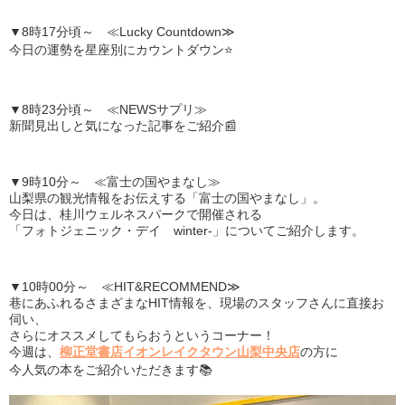
▼8時17分頃～ ≪Lucky Countdown≫
今日の運勢を星座別にカウントダウン⭐
▼8時23分頃～ ≪NEWSサプリ≫
新聞見出しと気になった記事をご紹介📰
▼9時10分～ ≪富士の国やまなし≫
山梨県の観光情報をお伝えする「富士の国やまなし」。
今日は、桂川ウェルネスパークで開催される
「フォトジェニック・デイ winter-」についてご紹介します。
▼10時00分～ ≪HIT&RECOMMEND≫
巷にあふれるさまざまなHIT情報を、現場のスタッフさんに直接お
伺い、
さらにオススメしてもらおうというコーナー！
今週は、
柳正堂書店イオンレイクタウン山梨中央店
の方に
今人気の本をご紹介いただきます📚