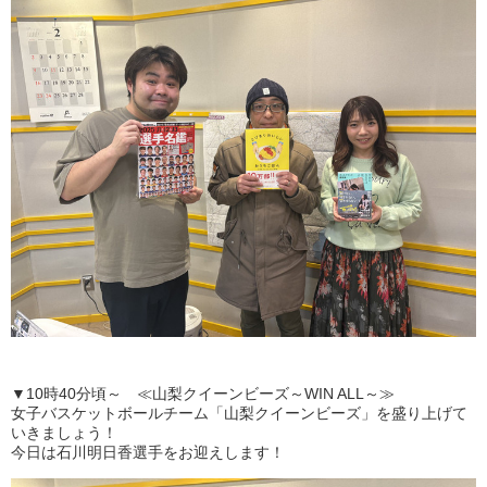
▼10時40分頃～ ≪山梨クイーンビーズ～WIN ALL～≫
女子バスケットボールチーム「山梨クイーンビーズ」を盛り上げて
いきましょう！
今日は石川明日香
選
手
をお迎えします！