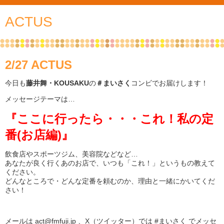
ACTUS
2/27 ACTUS
今日も
藤井舞・KOUSAKU
の
＃まいさく
コンビでお届けします！
メッセージテーマは…
『ここに行ったら・・・これ！私の定
番(お店編)』
飲食店やスポーツジム、美容院などなど…
あなたが良く行くあのお店で、いつも「これ！」というもの教えて
ください。
どんなところで・どんな定番を頼むのか、理由と一緒にかいてくだ
さい！
メールは act@fmfuji.jp 、X（ツイッター）では #まいさく でメッセ