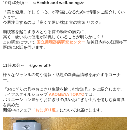
10時40分頃～ ≪
Health and well-being
≫
「美と健康」そして「心」が幸福になるための情報をご紹介してい
きます。
今週注目するのは『高くて硬い枕は 首の病気 リスク』
脳梗塞を起こす原因となる首の動脈の病気に、
高く・硬い枕の使用が関係していることが明らかに？！
この研究について
国立循環器病研究センター
脳神経内科の江頭柊平
医師にお話を伺います。
11時00分～ ≪
go viral
≫
様々なジャンルの旬な情報・話題の新商品情報を紹介するコーナ
ー。
『おにぎりの具やおにぎり生活を愉しむ食道具』をご紹介します。
ライフスタイルショップ
AKOMEYA TOKYO
では、
バリエーション豊かなおにぎりの具やおにぎり生活を愉しむ食道具
を集めた
開催中のフェア「
おにぎり道
」についてお届けします。