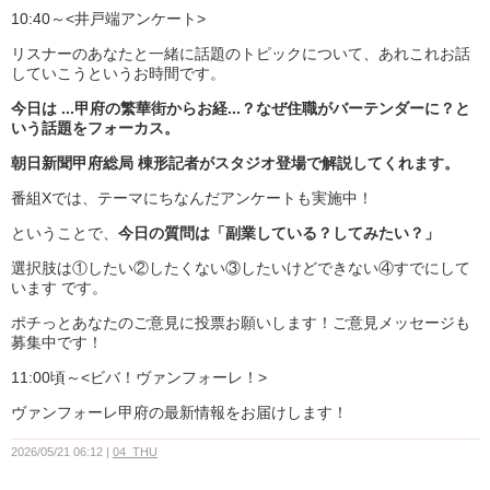
10:40～<井戸端アンケート>
リスナーのあなたと一緒に話題のトピックについて、あれこれお話
していこうというお時間です。
今日は ...甲府の繁華街からお経...？なぜ住職がバーテンダーに？と
いう話題をフォーカス。
朝日新聞甲府総局 棟形記者がスタジオ登場で解説してくれます。
番組Xでは、テーマにちなんだアンケートも実施中！
ということで、
今日の質問は「副業している？してみたい？」
選択肢は①したい②したくない③したいけどできない④すでにして
います です。
ポチっとあなたのご意見に投票お願いします！ご意見メッセージも
募集中です！
11:00頃～<ビバ！ヴァンフォーレ！>
ヴァンフォーレ甲府の最新情報をお届けします！
2026/05/21 06:12
04_THU