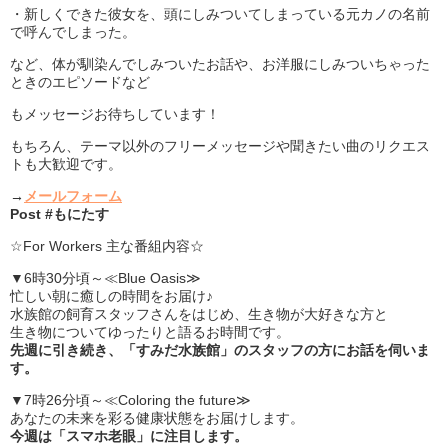
・新しくできた彼女を、頭にしみついてしまっている元カノの名前
で呼んでしまった。
など、体が馴染んでしみついたお話や、お洋服にしみついちゃった
ときのエピソードなど
もメッセージお待ちしています！
もちろん、テーマ以外のフリーメッセージや聞きたい曲のリクエス
トも大歓迎です。
→
メールフォーム
Post #もにたす
☆For Workers 主な番組内容☆
▼6時30分頃～≪Blue Oasis≫
忙しい朝に癒しの時間をお届け♪
水族館の飼育スタッフさんをはじめ、生き物が大好きな方と
生き物についてゆったりと語るお時間です。
先週に引き続き、「すみだ水族館」のスタッフの方にお話を伺いま
す。
▼7時26分頃～≪Coloring the future≫
あなたの未来を彩る健康状態をお届けします。
今週は「スマホ老眼」に注目します。