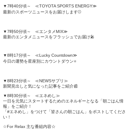
▼7時40分頃～ ≪TOYOTA SPORTS ENERGY≫
最新のスポーツニュースをお届けします⚾
▼7時50分頃～ ≪エンタメMIX≫
最新のエンタメニュースをフラッシュでお届け🎤
▼8時17分頃～ ≪Lucky Countdown≫
今日の運勢を星座別にカウントダウン⭐
▼8時23分頃～ ≪NEWSサプリ≫
新聞見出しと気になった記事をご紹介📰
▼8時30分頃～ ≪エネめし≫
一日を元気にスタートするためのエネルギーとなる「朝ごはん情
報」をご紹介！
「#エネめし」をつけて「皆さんの朝ごはん」をポストしてくださ
い！
☆For Relax 主な番組内容☆