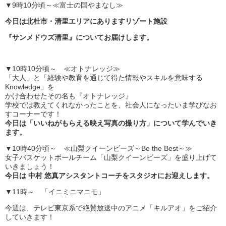
▼9時10分頃～≪富士の国やまなし≫
今日は北杜市・清里エリアにありますリゾート施設
『サンメドウズ清里』についてお届けします。
▼10時10分頃～ ≪オトナレッジ≫
「大人」と「経験や教育を通じて得た情報やスキルを意味する
Knowledge」を
かけ合わせたその名も『オトナレッジ』
学校では教えてくれなかったことを、社会人になったいま学びなお
すコーナーです！
今日は「いいねがもらえる映え写真の撮り方」について学んでいき
ます。
▼10時40分頃～ ≪山梨クイーンビーズ～Be the Best～≫
女子バスケットボールチーム「山梨クイーンビーズ」を盛り上げて
いきましょう！
今日は 中村 悠真アシスタントコーチをスタジオにお迎えします。
▼11時～ 「イニミニマニモ」
今週は、テレビ東京系で絶賛放送中のアニメ「キルアオ」をご紹介
していきます！