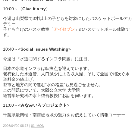
10:00～〈
Give it a try
〉
今週は山梨県で3才以上の子どもを対象にしたバスケットボールアカ
デミー
子ども向けのバスケ教室「
アイセブン
」のバスケットボール体験で
す。
10:40～<
Social issues Watching
>
今週は『水道に関するインフラ問題』に注目。
日本の水道インフラは転換点を迎えています。
老朽化した水道管、人口減少による収入減、そして全国で相次ぐ水
道料金の値上げ。
都市と地方の間で進む“水の格差”も見過ごせません。
この問題について、大阪公立大学 大学院
経営学研究科の水上啓吾教授にお話を伺います。
11:00～<
みなみいろプロジェクト
>
千葉県最南端・南房総地域の魅力をお伝えしていく情報コーナー
2026/04/20 08:17
01_MON