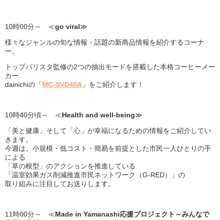
10時00分～ ≪
go viral
≫
様々なジャンルの旬な情報・話題の新商品情報を紹介するコーナ
ー。
トップバリスタ監修の2つの抽出モードを搭載した本格コーヒーメー
カー
dainichiの「
MC-SVD40A
」をご紹介します！
10時40分頃～ ≪
Health and well-being
≫
「美と健康」そして「心」が幸福になるための情報をご紹介してい
きます。
今週は、小規模・低コスト・簡易を前提とした市民一人ひとりの手
による
「草の根型」のアクションを推進している
「温室効果ガス削減推進市民ネットワーク（G-RED）」の
取り組みに注目してお送りします。
11時00分～ ≪
Made in Yamanashi応援プロジェクト～みんなで