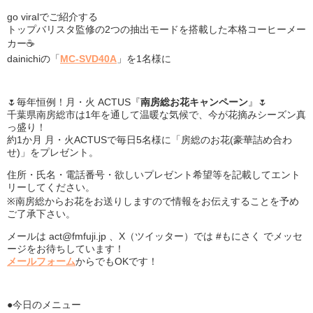
go viralでご紹介する
トップバリスタ監修の2つの抽出モードを搭載した本格コーヒーメー
カー☕️
dainichiの「
MC-SVD40A
」を1名様に
🌷毎年恒例！月・火 ACTUS『
南房総お花キャンペーン
』🌷
千葉県南房総市は1年を通して温暖な気候で、今が花摘みシーズン真
っ盛り！
約1か月 月・火ACTUSで毎日5名様に「房総のお花(豪華詰め合わ
せ)」をプレゼント。
住所・氏名・電話番号・欲しいプレゼント希望等を記載してエント
リーしてください。
※南房総からお花をお送りしますので情報をお伝えすることを予め
ご了承下さい。
メールは act@fmfuji.jp 、X（ツイッター）では #もにさく でメッセ
ージをお待ちしています！
メールフォーム
からでもOKです！
●今日のメニュー