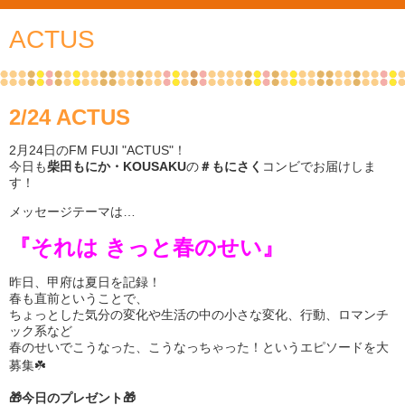
ACTUS
2/24 ACTUS
2月24日のFM FUJI "ACTUS"！
今日も
柴田もにか・KOUSAKU
の
＃もにさく
コンビでお届けしま
す！
メッセージテーマは…
『それは きっと春のせい』
昨日、甲府は夏日を記録！
春も直前ということで、
ちょっとした気分の変化や生活の中の小さな変化、行動、ロマンチ
ック系など
春のせいでこうなった、こうなっちゃった！というエピソードを大
募集☘️
🎁今日のプレゼント🎁