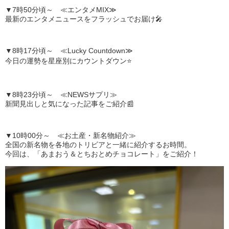
▼7時50分頃～ ≪エンタメMIX≫
最新のエンタメニュースをフラッシュでお届け🎤
▼8時17分頃～ ≪Lucky Countdown≫
今日の運勢を星座別にカウントダウン⭐
▼8時23分頃～ ≪NEWSサプリ≫
新聞見出しと気になった記事をご紹介📰
▼10時00分～ ≪お土産・新名物紹介≫
全国の新名物を各地のトリビアと一緒に紹介するお時間。
今回は、「あまおう＆とちおとめチョコレート」をご紹介！