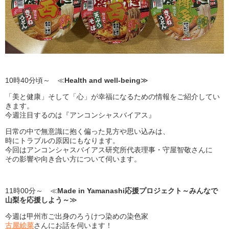
10時40分頃～ ≪
Health and well-being
≫
「美と健康」そして「心」が幸福になるための情報をご紹介してい
きます。
今週注目するのは『アンコンシャスバイアス』
日常の中で無意識に抱く偏った見方や思い込みは、
時にトラブルの原因にもなります。
今回はアンコンシャスバイアス研究所代表理事・守屋智敬さんに
その影響や向き合い方について伺います。
11時00分～ ≪
Made in Yamanashi応援プロジェクト～みんなで
山梨を応援しよう～
≫
今週は甲州市ご出身のろうけつ染めの染色家
古屋絵菜
さんにお話を伺います！