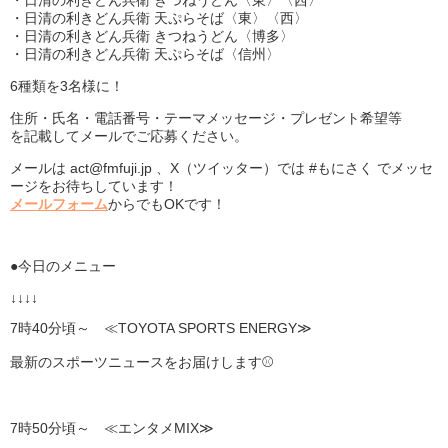
・日清の利きどん兵衛 きつねうどん〈東〉〈西〉
・日清の利きどん兵衛 天ぷらそば〈東〉〈西〉
・日清の利きどん兵衛 きつねうどん〈博多〉
・日清の利きどん兵衛 天ぷらそば〈信州〉
6種類を3名様に！
住所・氏名・電話番号・テーマメッセージ・プレゼント希望等
を記載してメールでご応募ください。
メールは act@fmfuji.jp 、X（ツイッター）では #もにさく でメッセ
ージをお待ちしています！
メールフォーム
からでもOKです！
●今日のメニュー
↓↓↓↓
7時40分頃～ ≪TOYOTA SPORTS ENERGY≫
最新のスポーツニュースをお届けします⚾
7時50分頃～ ≪エンタメMIX≫