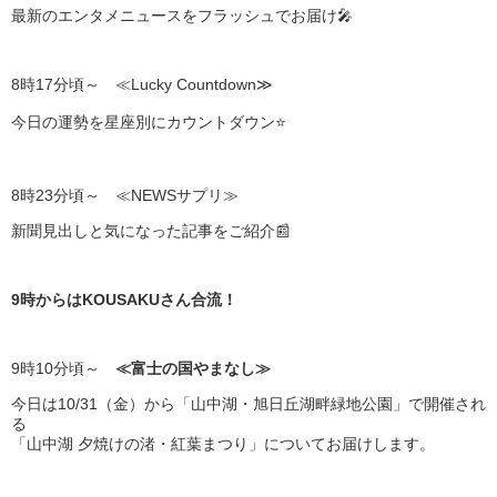
最新のエンタメニュースをフラッシュでお届け🎤
8時17分頃～ ≪Lucky Countdown≫
今日の運勢を星座別にカウントダウン⭐
8時23分頃～ ≪NEWSサプリ≫
新聞見出しと気になった記事をご紹介📰
9時からはKOUSAKUさん合流！
9時10分頃～
≪富士の国やまなし≫
今日は10/31（金）から「山中湖・旭日丘湖畔緑地公園」で開催され
る
「山中湖 夕焼けの渚・紅葉まつり」についてお届けします。