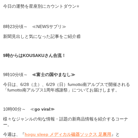
今日の運勢を星座別にカウントダウン⭐
8時23分頃～ ≪NEWSサプリ≫
新聞見出しと気になった記事をご紹介📰
9時からはKOUSAKUさん合流！
9時10分頃～
≪富士の国やまなし≫
今日は、6/28（土）、6/29（日）fumotto南アルプスで開催される
「fumotto南アルプス1周年感謝祭」についてお届けします。
10時00分～ ≪
go viral
≫
様々なジャンルの旬な情報・話題の新商品情報を紹介するコーナ
ー。
今週は、『
hogu sleep メディカル磁器ソックス 足裏用
』と