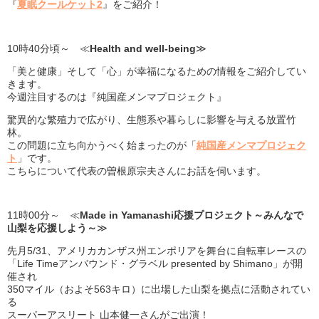
『
夏眠クールケット2
』をご紹介！
10時40分頃～ ≪
Health and well-being
≫
「美と健康」そして「心」が幸福になるための情報をご紹介してい
きます。
今週注目するのは『純国産メンマプロジェクト』
驚異的な繁殖力で広がり、生態系や暮らしに影響を与える放置竹
林。
この問題に立ち向かうべく始まったのが「
純国産メンマプロジェク
ト
」です。
こちらについて代表の曽根原宗夫さんにお話を伺います。
11時00分～ ≪
Made in Yamanashi応援プロジェクト～みんなで
山梨を応援しよう～
≫
先月5/31、アメリカカンザス州エンポリアを舞台に自転車レースの
「Life Timeアンバウンド・グラベル presented by Shimano」が開
催され
350マイル（およそ563キロ）に出場した山梨を拠点に活動されてい
る
スーパーアスリート 山本健一さんがご出演！