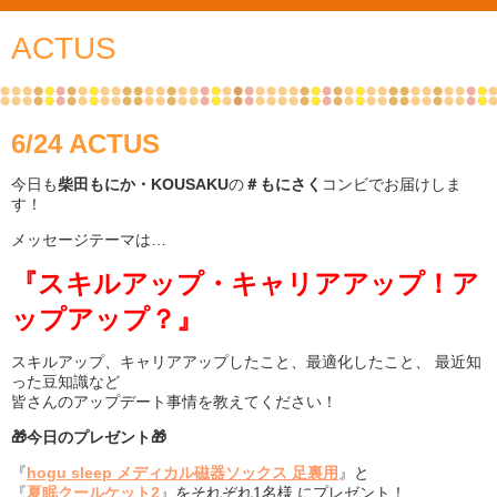
ACTUS
6/24 ACTUS
今日も
柴田もにか・KOUSAKU
の
＃もにさく
コンビでお届けしま
す！
メッセージテーマは…
『スキルアップ・キャリアアップ！ア
ップアップ？』
スキルアップ、キャリアアップしたこと、最適化したこと、 最近知
った豆知識など
皆さんのアップデート事情を教えてください！
🎁今日のプレゼント🎁
『
hogu sleep メディカル磁器ソックス 足裏用
』と
『
夏眠クールケット2
』をそれぞれ1名様 にプレゼント！