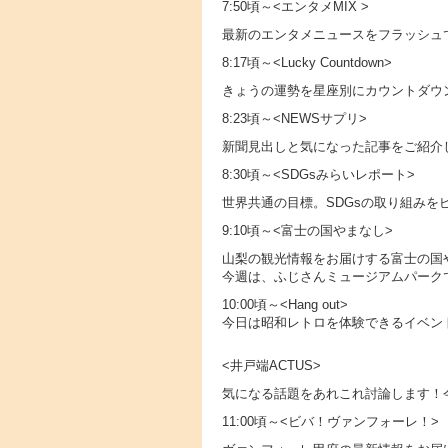
7:50頃～<エンタメMIX >
最新のエンタメニュースをフラッシュ
8:17頃～<Lucky Countdown>
きょうの運勢を星座別にカウントダウ
8:23頃～<NEWSサプリ>
新聞見出しと気になった記事をご紹介
8:30頃～<SDGsみらいレポート>
世界共通の目標。SDGsの取り組みを
9:10頃～<富士の国やまなし>
山梨の観光情報をお届けする富士の国
今週は、ふじさんミュージアムパーク
10:00頃～<Hang out>
今日は昭和レトロを体験できるイベン
<井戸端ACTUS>
気になる話題をあれこれ討論します！
11:00頃～<ビバ！ヴァンフォーレ！>