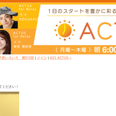
 甲府いろいろ 第272回
|
メイン
|
6/23 ACTUS »
てください！