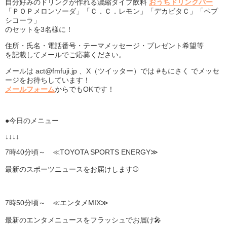
自分好みのドリンクが作れる濃縮タイプ飲料
おうちドリンクバー
「ＰＯＰメロンソーダ」「Ｃ．Ｃ．レモン」「デカビタＣ」「ペプ
シコーラ」
のセットを3名様に！
住所・氏名・電話番号・テーマメッセージ・プレゼント希望等
を記載してメールでご応募ください。
メールは act@fmfuji.jp 、X（ツイッター）では #もにさく でメッセ
ージをお待ちしています！
メールフォーム
からでもOKです！
●今日のメニュー
↓↓↓↓
7時40分頃～ ≪TOYOTA SPORTS ENERGY≫
最新のスポーツニュースをお届けします⚾
7時50分頃～ ≪エンタメMIX≫
最新のエンタメニュースをフラッシュでお届け🎤