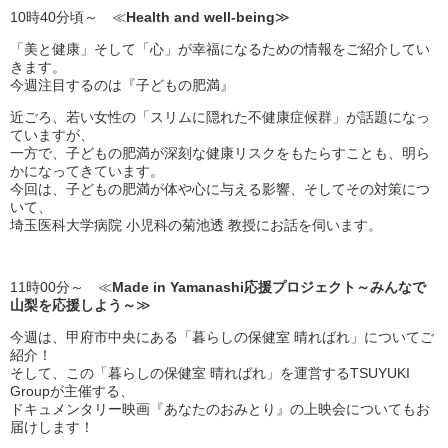
10時40分頃～ ≪
Health and well-being
≫
「美と健康」そして「心」が幸福になるための情報をご紹介してい
きます。
今週注目するのは『子どもの肥満』
近ごろ、若い女性の「スリムに隠れた不健康症候群」が話題になっ
ていますが、
一方で、子どもの肥満が深刻な健康リスクをもたらすことも、明ら
かになってきています。
今回は、子どもの肥満が体や心に与える影響、そしてその対策につ
いて、
埼玉医科大学病院 小児科の菊池透 教授にお話を伺います。
11時00分～ ≪
Made in Yamanashi応援プロジェクト～みんなで
山梨を応援しよう～
≫
今週は、甲府市中央にある「暮らしの保健室 晴ればれ」についてご
紹介！
そして、この「暮らしの保健室 晴ればれ」を運営するTSUYUKI
Groupが主催する、
ドキュメンタリー映画『あなたのおみとり』の上映会についてもお
届けします！