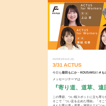
2025年3月31日 (月)
3/31 ACTUS
今日も
柴田もにか・KOUSAKU
の
＃も
メッセージテーマは…
『寄り道、道草、遠
この季節、つい桜スポットに立ち寄り
そこで「つい足を止めた理由」「そこ
そんな寄り道・道草・遠回りエピソー