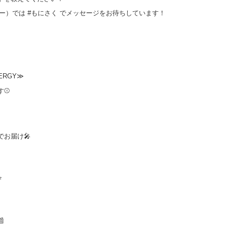
（ツイッター）では #もにさく でメッセージをお待ちしています！
NERGY≫
す⚾
お届け🎤
⭐
