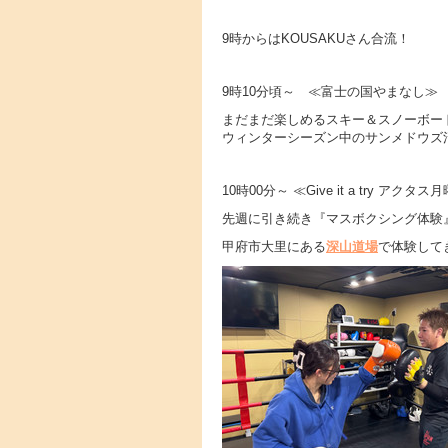
9時からはKOUSAKUさん合流！
9時10分頃～ ≪富士の国やまなし≫
まだまだ楽しめるスキー＆スノーボー
ウィンターシーズン中のサンメドウズ
10時00分～ ≪Give it a try ア
先週に引き続き『マスボクシング体験
甲府市大里にある
深山道場
で体験して