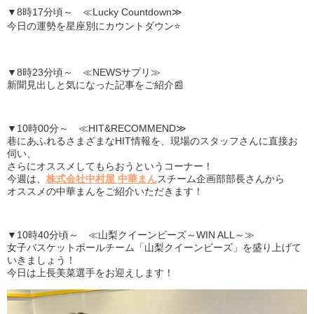
▼8時17分頃～ ≪Lucky Countdown≫
今日の運勢を星座別にカウントダウン⭐
▼8時23分頃～ ≪NEWSサプリ≫
新聞見出しと気になった記事をご紹介📰
▼10時00分～ ≪HIT&RECOMMEND≫
巷にあふれるさまざまなHIT情報を、現場のスタッフさんに直接お
伺い、
さらにオススメしてもらおうというコーナー！
今週は、
株式会社中村屋 中華まん
スチーム企画部部長さんから
オススメの中華まんをご紹介いただきます！
▼10時40分頃～ ≪山梨クイーンビーズ～WIN ALL～≫
女子バスケットボールチーム「山梨クイーンビーズ」を盛り上げて
いきましょう！
今日は
上長美菜
選手
をお迎えします！