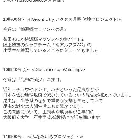
9時からはKOUSAKUさん合流！
10時00分～ ≪Give it a try アクタス月曜 体験プロジェクト≫
今週は『桃源郷マラソンへの道』
柴田もにか桃源郷マラソンへの道パート2
陸上競技のクラブチーム「南アルプスAC」の
小学生が練習しているところに参加してきました！
10時40分頃～ ≪Social issues Watching≫
今週は『昆虫の減少』に注目。
近年、チョウやトンボ、ハチといった昆虫などが
日本を含む地球規模で減少しているという報告が相次いでいます。
昆虫は、生態系のなかで重要な役割を果たしていて、
昆虫の減少は人間生活にも支障がでます。
この問題について、生態学や環境学がご専門の
大阪府立大学 石井実 名誉教授にお話を伺います。
11時00分～ ≪みなみいろプロジェクト≫