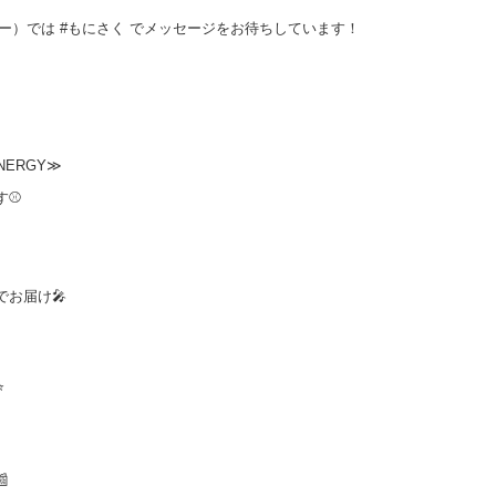
（ツイッター）では #もにさく でメッセージをお待ちしています！
NERGY≫
す⚾
お届け🎤
⭐
