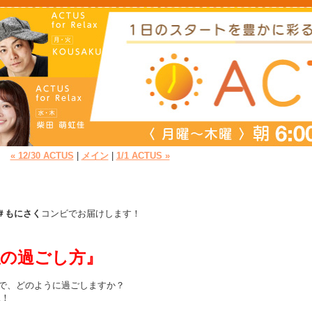
« 12/30 ACTUS
|
メイン
|
1/1 ACTUS »
＃もにさく
コンビでお届けします！
私の過ごし方』
こで、どのように過ごしますか？
K！