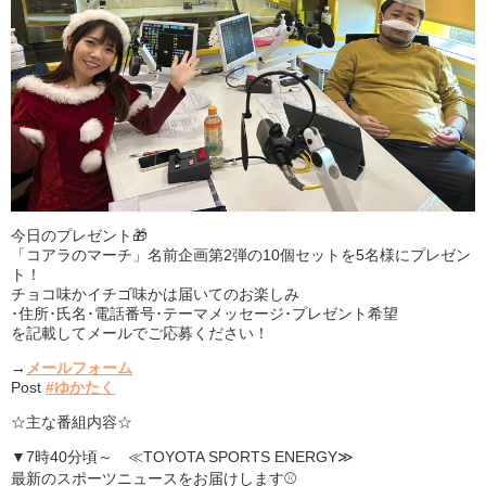
今日のプレゼント🎁
「コアラのマーチ」名前企画第2弾の10個セットを5名様にプレゼン
ト！
チョコ味かイチゴ味かは届いてのお楽しみ
･住所･氏名･電話番号･テーマメッセージ･プレゼント希望
を記載してメールでご応募ください！
→
メールフォーム
Post
#ゆかたく
☆主な番組内容☆
▼7時40分頃～ ≪TOYOTA SPORTS ENERGY≫
最新のスポーツニュースをお届けします⚾