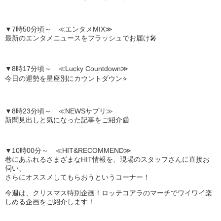
▼7時50分頃～ ≪エンタメMIX≫
最新のエンタメニュースをフラッシュでお届け🎤
▼8時17分頃～ ≪Lucky Countdown≫
今日の運勢を星座別にカウントダウン⭐
▼8時23分頃～ ≪NEWSサプリ≫
新聞見出しと気になった記事をご紹介📰
▼10時00分～ ≪HIT&RECOMMEND≫
巷にあふれるさまざまなHIT情報を、現場のスタッフさんに直接お
伺い、
さらにオススメしてもらおうというコーナー！
今週は、
クリスマス特別企画！
ロッテコアラのマーチでワイワイ楽
しめる企画をご紹介
します！