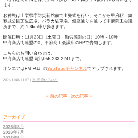
ます。
お神輿は山梨県庁防災新館前で出発式を行い、そこから甲府駅、舞
鶴城公園芝生広場、パラカ駐車場、銀座通りを通って甲府商工会議
所まで、約 1.8km練り歩きます。
開催日時：11月23日（土曜日・勤労感謝の日）10時～16時
甲府商店街連盟のX、甲府商工会議所のHPで告知します。
こちらのお問い合わせは、
甲府商店街連盟 電話055-233-2241まで。
オンエアはFM FUJI の
YouTubeチャンネル
でアップされます。
2024/11/06 11:57
06_甲府いろいろ
«
前の記事
次の記事
»
アーカイブ
2026年8月
2026年7月
2026年6月