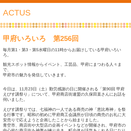
ACTUS
甲府いろいろ 第256回
毎月第1・第3・第5水曜日の11時からお届けしている甲府いろい
ろ。
観光スポット情報からイベント、工芸品、甲府にまつわる人々ま
で、
甲府市の魅力を発信していきます。
今日は、11月23日（土）勤労感謝の日に開催される「第90回 甲府
えびす講祭り」について、甲府商店街連盟の久保田直さんにお話を
伺いました。
えびす講祭りでは、七福神の一人である商売の神「恵比寿神」を祭
る行事です。昭和の初めに甲府商工会議所が日頃の商売のお礼に大
安売りで応えようと企画したことから始まりました。
青空市、商店街や大型店の企画イベントなどが開催され、甲府市の
中心的な商店街を神輿が練り歩き、町全体が活気あふれる日になり