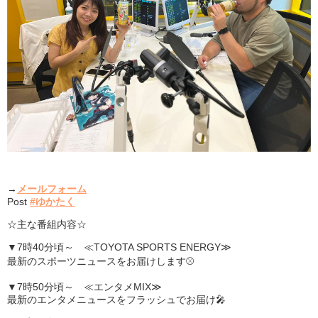
→
メールフォーム
Post
#ゆかたく
☆主な番組内容☆
▼7時40分頃～ ≪TOYOTA SPORTS ENERGY≫
最新のスポーツニュースをお届けします⚾
▼7時50分頃～ ≪エンタメMIX≫
最新のエンタメニュースをフラッシュでお届け🎤