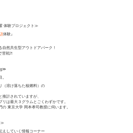
クタス月曜 体験プロジェクト≫
I
体験』
る自然共生型アウトドアパーク！
で苦戦⁈
ng≫
目。
リ（溶け落ちた核燃料）の
と推計されていますが、
ブリは最大３グラムとごくわずかです。
の 東京大学 岡本孝司教授に伺います。
ト≫
伝えしていく情報コーナー