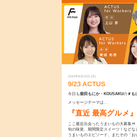
2024年9月23日 (月)
9/23 ACTUS
今日も
柴田もにか・KOUSAKU
の
＃も
メッセージテーマは…
『直近 最高グルメ』
ここ最近出会ったうまいもの大募集🍴
旬の味覚、期間限定スイーツ！などな
うまいものエピソード、またその「お