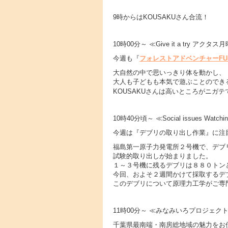
9時からはKOUSAKUさん合流！
10時00分～ ≪Give it a try ア
今週も『
フォレストアドベンチャーFUJ
大自然の中で思いっきり体を動かし、
大人も子どもも本気で遊ぶことのでき
KOUSAKUさんは高いところがニガテ
10時40分頃～ ≪Social issues Watchi
今週は『デブリの取り出し作業』に注
福島第一原子力発電所２号機で、デブ
試験的取り出しが始まりました。
１～３号機に残るデブリは８８０トン
今回、およそ２週間かけて採取するデ
このデブリについて原理力工学がご専門
11時00分～ ≪みなみいろプロジェク
千葉県最南端・南房総地域の魅力をお