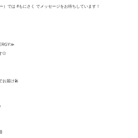
（ツイッター）では #もにさく でメッセージをお待ちしています！
NERGY≫
す⚾
お届け🎤
⭐
