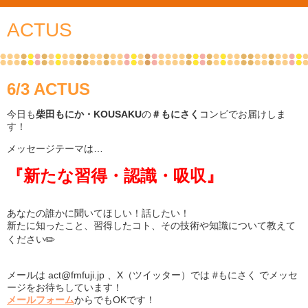
ACTUS
6/3 ACTUS
今日も
柴田もにか・KOUSAKU
の
＃もにさく
コンビでお届けしま
す！
メッセージテーマは…
『新たな習得・認識・吸収』
あなたの誰かに聞いてほしい！話したい！
新たに知ったこと、習得したコト、その技術や知識について教えて
ください✏️
メールは act@fmfuji.jp 、X（ツイッター）では #もにさく でメッセ
ージをお待ちしています！
メールフォーム
からでもOKです！