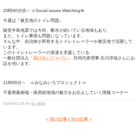
10時40分頃～ ≪Social issues Watching≫
今週は『被災地のトイレ問題』
能登半島地震では今尚、断水が続いている地域もあり、
また、トイレ事情も問題になっています。
そんな中、自治体が所有するトイレトレーラーが被災地で活躍して
います。
このトイレトレーラーの派遣を支援している
一般社団法人「
助けあいジャパン
」 共同代表理事 石川淳哉さんにお
話を伺います。
11時00分～ ≪みなみいろプロジェクト≫
千葉県最南端・南房総地域の魅力をお伝えしていく情報コーナー
2024/02/12 05:36
01_MON
«
前の記事
次の記事
»