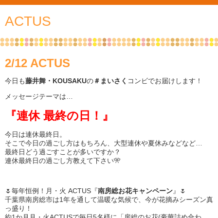
ACTUS
2/12 ACTUS
今日も
藤井舞・KOUSAKU
の
＃まいさく
コンビでお届けします！
メッセージテーマは…
『連休 最終の日！』
今日は連休最終日。
そこで今日の過ごし方はもちろん、大型連休や夏休みなどなど…
最終日どう過ごすことが多いですか？
連休最終日の過ごし方教えて下さい🎌
🌷毎年恒例！月・火 ACTUS『
南房総お花キャンペーン
』🌷
千葉県南房総市は1年を通して温暖な気候で、今が花摘みシーズン真
っ盛り！
約1か月月・火ACTUSで毎日5名様に「房総のお花(豪華詰め合わ