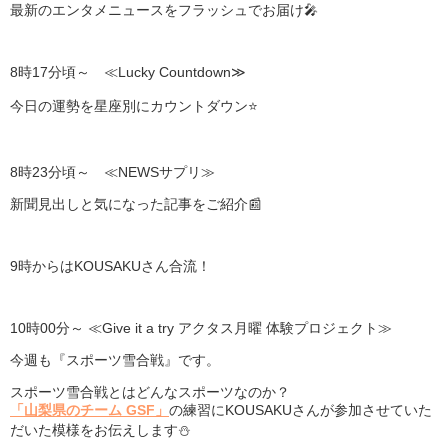
最新のエンタメニュースをフラッシュでお届け🎤
8時17分頃～ ≪Lucky Countdown≫
今日の運勢を星座別にカウントダウン⭐
8時23分頃～ ≪NEWSサプリ≫
新聞見出しと気になった記事をご紹介📰
9時からはKOUSAKUさん合流！
10時00分～ ≪Give it a try アクタス月曜 体験プロジェクト≫
今週も『スポーツ雪合戦』です。
スポーツ雪合戦とはどんなスポーツなのか？
「山梨県のチーム GSF」
の練習にKOUSAKUさんが参加させていた
だいた模様をお伝えします⛄