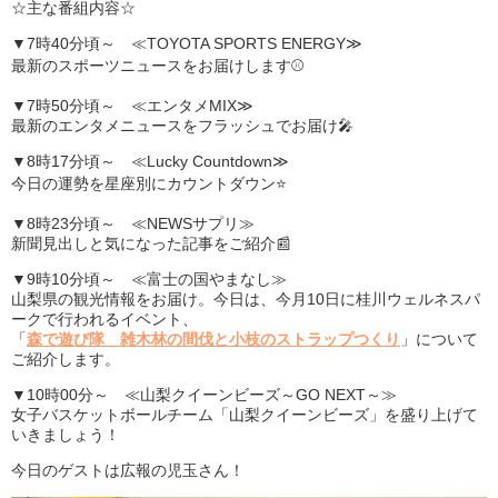
☆主な番組内容☆
▼7時40分頃～ ≪TOYOTA SPORTS ENERGY≫
最新のスポーツニュースをお届けします⚾
▼7時50分頃～ ≪エンタメMIX≫
最新のエンタメニュースをフラッシュでお届け🎤
▼8時17分頃～ ≪Lucky Countdown≫
今日の運勢を星座別にカウントダウン⭐
▼8時23分頃～ ≪NEWSサプリ≫
新聞見出しと気になった記事をご紹介📰
▼9時10分頃～ ≪富士の国やまなし≫
山梨県の観光情報をお届け。今日は、今月10日に桂川ウェルネスパ
ークで行われるイベント、
「
森で遊び隊 雑木林の間伐と小枝のストラップつくり
」について
ご紹介します。
▼10時00分～ ≪山梨クイーンビーズ～GO NEXT～≫
女子バスケットボールチーム「山梨クイーンビーズ」を盛り上げて
いきましょう！
今日のゲストは広報の児玉さん！