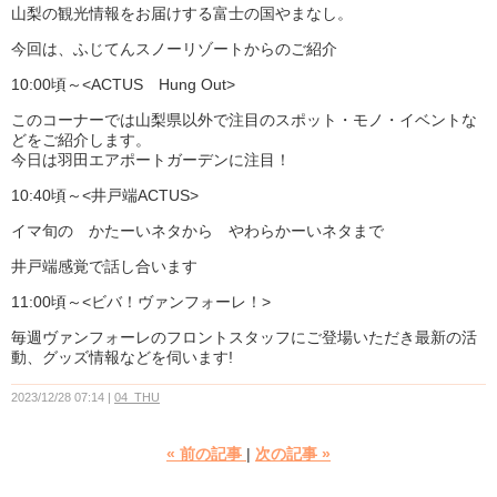
山梨の観光情報をお届けする富士の国やまなし。
今回は、ふじてんスノーリゾートからのご紹介
10:00頃～<ACTUS Hung Out>
このコーナーでは山梨県以外で注目のスポット・モノ・イベントな
どをご紹介します。
今日は羽田エアポートガーデンに注目！
10:40頃～<井戸端ACTUS>
イマ旬の かたーいネタから やわらかーいネタまで
井戸端感覚で話し合います
11:00頃～<ビバ！ヴァンフォーレ！>
毎週ヴァンフォーレのフロントスタッフにご登場いただき最新の活
動、グッズ情報などを伺います!
2023/12/28 07:14
04_THU
«
前の記事
次の記事
»