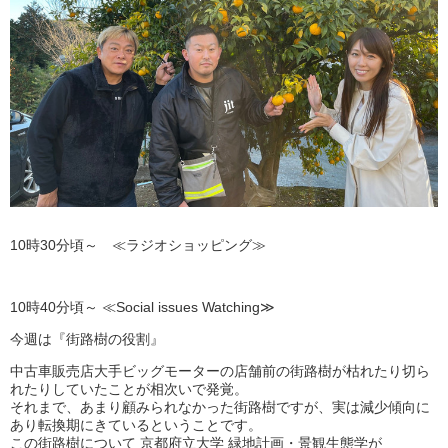
10時30分頃～ ≪ラジオショッピング≫
10時40分頃～ ≪Social issues Watching≫
今週は『街路樹の役割』
中古車販売店大手ビッグモーターの店舗前の街路樹が枯れたり切ら
れたりしていたことが
相次いで発覚。
それまで、あまり顧みられなかった街路樹ですが、実は減少傾向に
あり
転換期にきているということです。
この街路樹について
京都府立大学
緑地計画・
景観生態学が