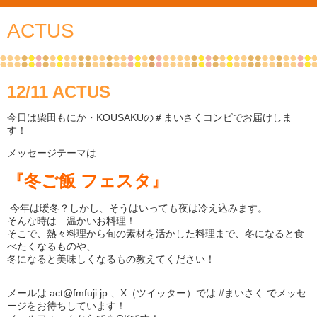
ACTUS
12/11 ACTUS
今日は柴田もにか・KOUSAKUの＃まいさくコンビでお届けしま
す！
メッセージテーマは…
『冬ご飯 フェスタ』
今年は暖冬？
しかし
、
そうはいっても
夜は
冷え込み
ます
。
そんな時は…
温かい
お料理！
そこで
、
熱々料理から旬の素材を活かした料理まで、
冬になると食
べたくなるものや、
冬になると美味しくなるもの教えてください！
メールは act@fmfuji.jp 、X（ツイッター）では #まいさく でメッセ
ージをお待ちしています！