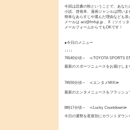
今回は読書の秋ということで、あなた
小説、啓発本、漫画ジャンルは問いま
簡単なあらすじや選んだ理由なども添
メールは act@fmfuji.jp 、X
メールフォームからでもOKです！
●今日のメニュー
↓↓↓↓
7時40分頃～ ≪TOYOTA SPORTS E
最新のスポーツニュースをお届けしま
7時50分頃～ ≪エンタメMIX≫
最新のエンタメニュースをフラッシュで
8時17分頃～ ≪Lucky Countdown≫
今日の運勢を星座別にカウントダウン