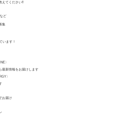
えてください‼️
など
募集
しています！
INE〉
ら最新情報をお届けします
ERGY〉
す
でお届け
ン