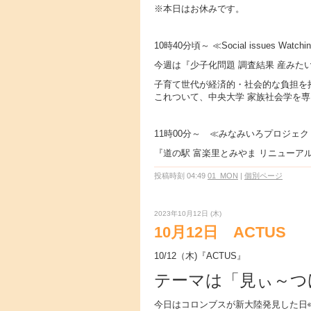
※本日はお休みです。
10時40分頃～ ≪Social issues Watchi
今週は『少子化問題 調査結果 産みたい 
子育て世代が経済的・社会的な負担を
これついて、中央大学 家族社会学を専
11時00分～ ≪みなみいろプロジェク
『道の駅 富楽里とみやま リニューア
投稿時刻 04:49
01_MON
|
個別ページ
2023年10月12日 (木)
10月12日 ACTUS
10/12（木)『ACTUS』
テーマは「見ぃ～つ
今日はコロンブスが新大陸発見した日