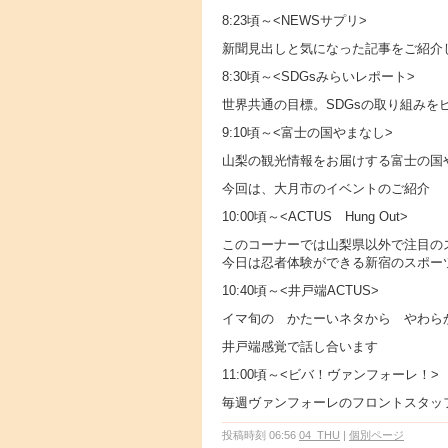
8:23頃～<NEWSサプリ>
新聞見出しと気になった記事をご紹介
8:30頃～<SDGsみらいレポート>
世界共通の目標。SDGsの取り組みを
9:10頃～<富士の国やまなし>
山梨の観光情報をお届けする富士の国
今回は、大月市のイベントのご紹介
10:00頃～<ACTUS Hung Out>
このコーナーでは山梨県以外で注目の
今日は忍者体験ができる新宿のスポー
10:40頃～<井戸端ACTUS>
イマ旬の かたーいネタから やわら
井戸端感覚で話し合います
11:00頃～<ビバ！ヴァンフォーレ！>
毎週ヴァンフォーレのフロントスタッ
投稿時刻 06:56
04_THU
|
個別ページ