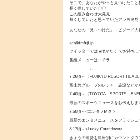
そこで、あなたがやっと見つけたこと教
長く探していた〇〇
この組み合わせ大発見
無くしていたと思っていたアレ再発見 
あなたの「見～つけた」エピソード大
act@fmfuji.jp
ツイッターでは #ゆかたく でお待ち
番組メニューはコチラ
↓↓↓
7:26頃～〈FUJIKYU RESORT HEADL
富士急グループのレジャー施設などか
7:40頃～〈TOYOTA SPORTS EN
最新のスポーツニュースをお伝えしま
7:50頃～<エンタメMIX >
最新のエンタメニュースをフラッシュ
8:17頃～<Lucky Countdown>
きょうの運勢を星座別にカウントダウ