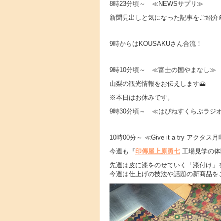
8時23分頃～ ≪NEWSサプリ≫
新聞見出しと気になった記事をご紹介
9時からはKOUSAKUさん合流！
9時10分頃～ ≪富士の国やまなし≫
山梨の観光情報をお伝えします🗻
※本日はお休みです。
9時30分頃～ ≪はぴねすくらぶラジ
10時00分～ ≪Give it a try ア
今週も『
印傳屋上原勇七
工場見学の体
先週は皮に漆をのせていく「漆付け」
今週は仕上げの技法や話題の新商品を