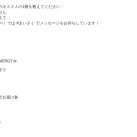
のオススメの1冊を教えてください
せん
えて…
（ツイッター）では #まいさく でメッセージをお待ちしています！
NERGY≫
す⚾
お届け🎤
⭐