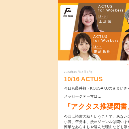
2023年10月16日 (月)
10/16 ACTUS
今日も藤井舞・KOUSAKUの＃まい
メッセージテーマは…
『アクタス推奨図書
今回は読書の秋ということで、あなた
小説、啓発本、漫画ジャンルは問いま
簡単なあらすじや選んだ理由なども添