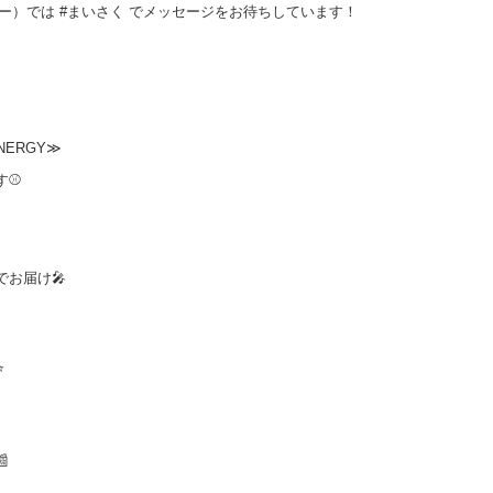
（ツイッター）では #まいさく でメッセージをお待ちしています！
NERGY≫
す⚾
お届け🎤
⭐
