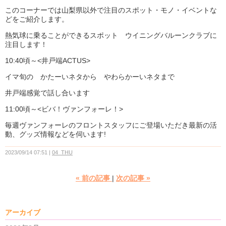
このコーナーでは山梨県以外で注目のスポット・モノ・イベントな
どをご紹介します。
熱気球に乗ることができるスポット ウイニングバルーンクラブに
注目します！
10:40頃～<井戸端ACTUS>
イマ旬の かたーいネタから やわらかーいネタまで
井戸端感覚で話し合います
11:00頃～<ビバ！ヴァンフォーレ！>
毎週ヴァンフォーレのフロントスタッフにご登場いただき最新の活
動、グッズ情報などを伺います!
2023/09/14 07:51
04_THU
«
前の記事
次の記事
»
アーカイブ