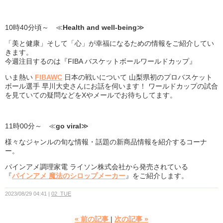
10時40分頃～ ≪
Health and well-being
≫
「美と健康」そして「心」が幸福になるための情報をご紹介してい
きます。
今週注目するのは『FIBA バスケットボールワールドカップ』
いま熱い
FIBAWC
日本の戦いについて 山梨県初のプロバスケット
ボール選手 早川大史さんにお話を伺います！ ワールドカップの試合
を見ていての疑問などをXやメールでお待ちしてます。
11時00分～ ≪
go viral
≫
様々なジャンルの旬な情報・話題の新商品情報を紹介するコーナ
ー。
パインアメ調理家電 ライソン株式会社から発売されている
『
パインアメ 魔法のシロップメーカー
』をご紹介します。
2023/08/29 04:41
02_TUE
«
前の記事
次の記事
»