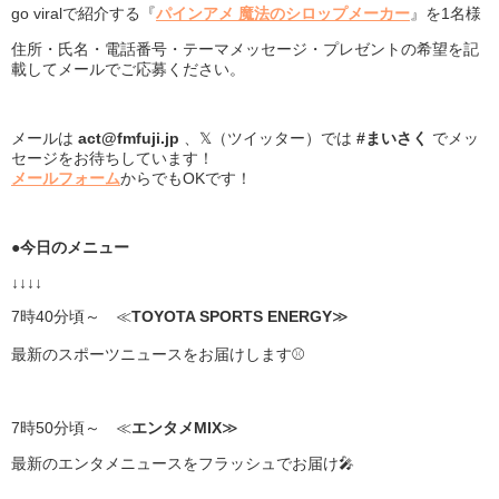
go viralで紹介する『
パインアメ 魔法のシロップメーカー
』を1名様
住所・氏名・電話番号・テーマメッセージ・プレゼントの希望を記
載してメールでご応募ください。
メールは
act@fmfuji.jp
、𝕏（ツイッター）では
#まいさく
でメッ
セージをお待ちしています！
メールフォーム
からでもOKです！
●
今日のメニュー
↓↓↓↓
7時40分頃～ ≪
TOYOTA SPORTS ENERGY
≫
最新のスポーツニュースをお届けします⚾
7時50分頃～ ≪
エンタメMIX
≫
最新のエンタメニュースをフラッシュでお届け🎤