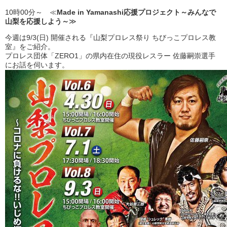
10時00分～ ≪
Made in Yamanashi応援プロジェクト～みんなで
山梨を応援しよう～
≫
今週は9/3(日) 開催される『山梨プロレス祭り ちびっこプロレス教
室』をご紹介。
プロレス団体「ZERO1」の県内在住の現役レスラー 佐藤嗣崇選手
にお話を伺います。