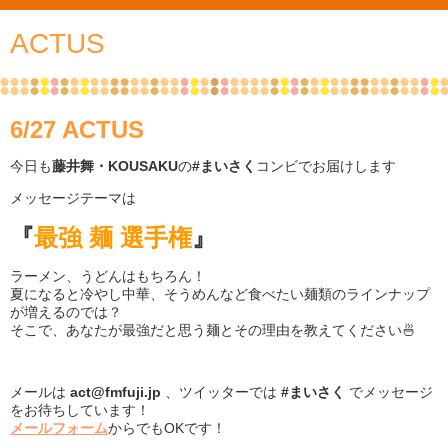
ACTUS
6/27 ACTUS
今日も
藤井舞・KOUSAKU
の
#まいさく
コンビでお届けします
メッセージテーマは
『
最強 麺 選手権
』
ラーメン、うどんはもちろん！
夏になると冷やし中華、そうめんなど食べたい麺類のラインナップ
が増えるのでは？
そこで、あなたが最強だと思う麺とその理由を教えてください🍜
メールは
act@fmfuji.jp
、ツイッターでは
#まいさく
でメッセージ
をお待ちしています！
メールフォーム
からでもOKです！