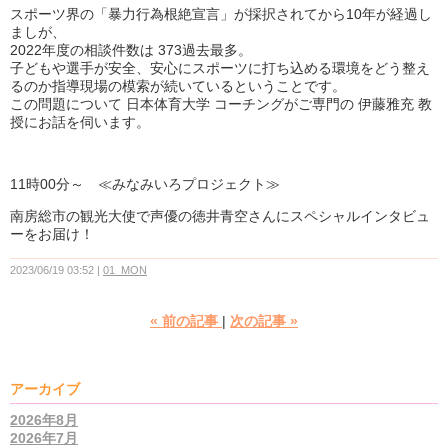
スポーツ界の「暴力行為根絶宣言」が採択されてから10年が経過し
ましが、
2022年度の相談件数は 373過去最多。
子どもや選手が安全、安心にスポーツに打ち込める環境をどう整え
るのか指導現場の模索が続いているということです。
この問題について 日本体育大学 コーチングがご専門の 伊藤雅充 教
授にお話を伺います。
11時00分～ ≪みなみいろプロジェクト≫
南房総市の観光大使で声優の徳井青空さんにスペシャルインタビュ
ーをお届け！
2023/06/19 03:52
01_MON
«
前の記事
次の記事
»
アーカイブ
2026年8月
2026年7月