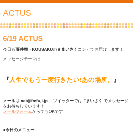
ACTUS
6/19 ACTUS
今日も
藤井舞・KOUSAKU
の
＃まいさく
コンビでお届けします！
メッセージテーマは…
『
人生でもう一度行きたい!あの場所。
』
メールは
act@fmfuji.jp
、ツイッターでは
#まいさく
でメッセージ
をお待ちしています！
メールフォーム
からでもOKです！
●
今日のメニュー