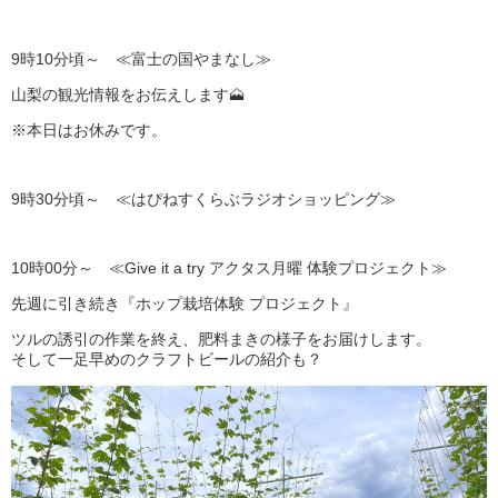
9時10分頃～ ≪富士の国やまなし≫
山梨の観光情報をお伝えします🗻
※本日はお休みです。
9時30分頃～ ≪はぴねすくらぶラジオショッピング≫
10時00分～ ≪Give it a try アクタス月曜 体験プロジェクト≫
先週に引き続き『ホップ栽培体験 プロジェクト』
ツルの誘引の作業を終え、肥料まきの様子をお届けします。
そして一足早めのクラフトビールの紹介も？