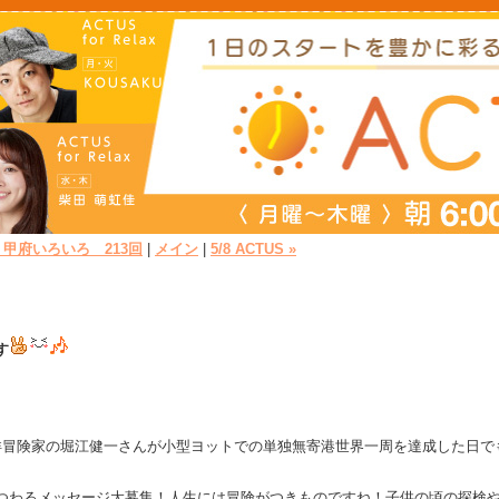
« 甲府いろいろ 213回
|
メイン
|
5/8 ACTUS »
す
4海洋冒険家の堀江健一さんが小型ヨットでの単独無寄港世界一周を達成した日で
つわるメッセージ大募集！
人生には冒険がつきものですね！
子供の頃の探検