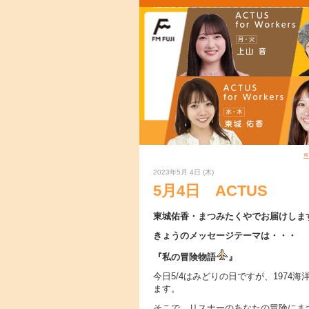
2023年5月 4日 (木)
5月4日 ACTUS
東城佑香・まつみたくやでお届けしま
きょうのメッセージテーマは・・・
『私の冒険物語
』
今日5/4はみどりの日ですが、197
ます。
そこで、リスナーのあなたの冒険にま