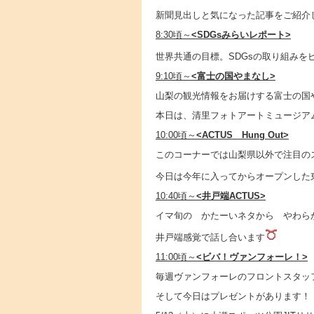
新聞見出しと気になった記事をご紹介
8:30頃～
<SDGsみらいレポート>
世界共通の目標。SDGsの取り組みを
9:10頃～
<富士の国やまなし>
山梨の観光情報をお届けする富士の国
本日は、清里フォトアートミュージア
10:00頃～
<ACTUS Hung Out>
このコーナーでは山梨県以外で注目の
今日は今年に入ってからオープンした
10:40頃～
<井戸端ACTUS>
イマ旬の かたーいネタから やわら
井戸端感覚で話し合います
11:00頃～
<ビバ！ヴァンフォーレ！>
毎週ヴァンフォーレのフロントスタッ
そして今日はプレゼントがあります！