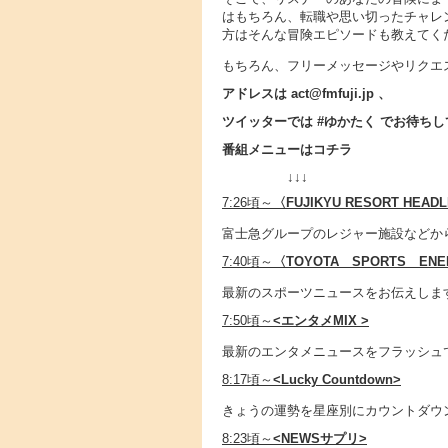
はもちろん、転職や思い切ったチャレ
方はそんな冒険エピソードも教えてく
もちろん、フリーメッセージやリクエ
アドレスは act@fmfuji.jp 、
ツイッターでは #ゆかたく でお待ち
番組メニューはコチラ
↓↓↓
7:26頃～
〈
FUJIKYU RESORT HEAD
富士急グループのレジャー施設などか
7:40頃～
〈TOYOTA SPORTS EN
最新のスポーツニュースをお伝えしま
7:50頃～
<エンタメMIX >
最新のエンタメニュースをフラッシュ
8:17頃～
<Lucky Countdown>
きょうの運勢を星座別にカウントダウ
8:23頃～
<NEWSサプリ>