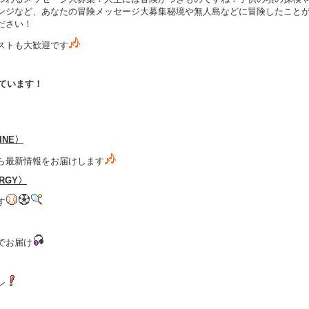
ンジなど、あなたの冒険メッセージ大募集
秘境や無人島などに冒険したこと
ださい！
ストも大歓迎です
しています！
LINE〉
ら最新情報をお届けします
ERGY〉
す
でお届け
ン