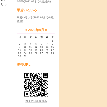
SEED(2021.03までの放送分)
がある
甲府いろいろ
甲府いろいろ(2021.03までの放
送分)
«
»
2026年8月
日
月
火
水
木
金
土
1
2
3
4
5
6
7
8
9
10
11
12
13
14
15
16
17
18
19
20
21
22
23
24
25
26
27
28
29
30
31
携帯URL
携帯にURLを送る