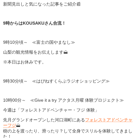
新聞見出しと気になった記事をご紹介📰
9時からはKOUSAKUさん合流！
9時10分頃～ ≪富士の国やまなし≫
山梨の観光情報をお伝えします🗻
※本日はお休みです。
9時30分頃～ ≪はぴねすくらぶラジオショッピング≫
10時00分～ ≪Give it a try アクタス月曜 体験プロジェクト≫
今週は「フォレストアドベンチャー・フジ 体験」
先月グランドオープンした河口湖町にある
フォレストアドベンチャ
ーフジ
🗻
樹の上を渡ったり、滑ったり？して全身でスリルを体験してきまし
た！