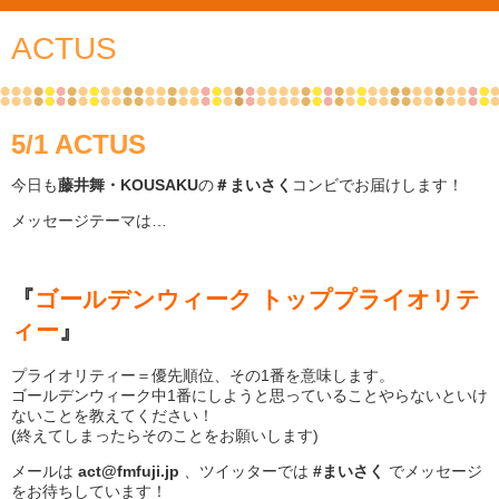
ACTUS
5/1 ACTUS
今日も
藤井舞・KOUSAKU
の
＃まいさく
コンビでお届けします！
メッセージテーマは…
『
ゴールデンウィーク トッププライオリテ
ィー
』
プライオリティー＝優先順位、その1番を意味します。
ゴールデンウィーク中1番にしようと思っていることやらないといけ
ないことを教えてください！
(終えてしまったらそのことをお願いします)
メールは
act@fmfuji.jp
、ツイッターでは
#まいさく
でメッセージ
をお待ちしています！