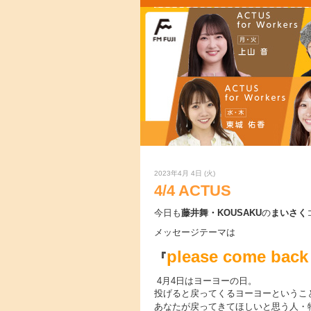
2023年4月 4日 (火)
4/4 ACTUS
今日も
藤井舞・KOUSAKU
の
まいさく
メッセージテーマは
please come 
『
4月4日はヨーヨーの日。
投げると戻ってくるヨーヨーというこ
あなたが戻ってきてほしいと思う人・