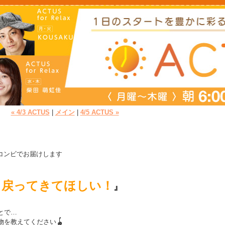
« 4/3 ACTUS
|
メイン
|
4/5 ACTUS »
コンビでお届けします
back 戻ってきてほしい！
』
とで…
物を教えてください
🪀