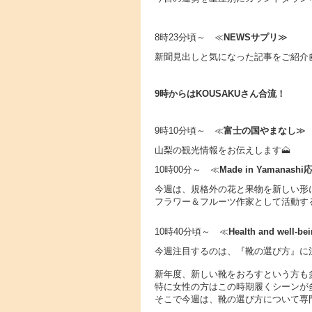
8時23分頃～ ≪
NEWSサプリ
≫
新聞見出しと気になった記事をご紹介
9時からはKOUSAKUさん合流！
9時10分頃～ ≪
富士の国やまなし
≫
山梨の観光情報をお伝えします🗻
10時00分～ ≪
Made in Yama
今週は、規格外の花と果物を新しい形
フラワー＆フルーツ作家として活動す
10時40分頃～ ≪
Health and well-be
今週注目するのは、『靴の選び方』に
新年度、新しい靴をおろすという方も
特に女性の方はこの時期履くシーンが
そこで今週は、靴の選び方について専