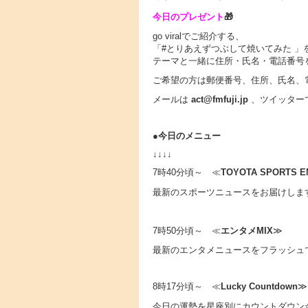
今日のプレゼント
🎁
go viralでご紹介する、
「#とりあえずつぶして焼いてみた 」を
テーマと一緒に住所・氏名・電話番号
ご希望の方は郵便番号、住所、氏名、
メールは
act@fmfuji.jp
、ツイッター
●
今日のメニュー
↓↓↓↓
7時40分頃～ ≪
TOYOTA SPORTS 
最新のスポーツニュースをお届けしま
7時50分頃～ ≪
エンタメMIX
≫
最新のエンタメニュースをフラッシュで
8時17分頃～ ≪
Lucky Countdown
≫
今日の運勢を星座別にカウントダウン