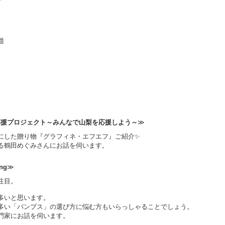

nashi応援プロジェクト～みんなで山梨を応援しよう～
≫
にした贈り物『グラフィネ・エフエフ』ご紹介✨
る鶴田めぐみさんにお話を伺います。
ing
≫
注目。
多いと思います。
多い「パンプス」の選び方に悩む方もいらっしゃることでしょう。
門家にお話を伺います。