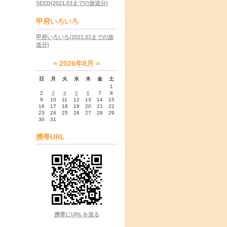
SEED(2021.03までの放送分)
甲府いろいろ
甲府いろいろ(2021.03までの放
送分)
。
«
»
2026年8月
日
月
火
水
木
金
土
1
2
3
4
5
6
7
8
9
10
11
12
13
14
15
16
17
18
19
20
21
22
23
24
25
26
27
28
29
30
31
携帯URL
携帯にURLを送る