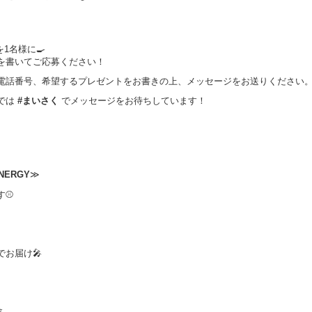
1名様に🍳
を書いてご応募ください！
電話番号、希望するプレゼントをお書きの上、メッセージをお送りください
では
#まいさく
でメッセージをお待ちしています！
ENERGY
≫
す⚾
お届け🎤
⭐