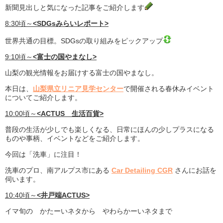
新聞見出しと気になった記事をご紹介します
8:30頃～
<SDGsみらいレポート>
世界共通の目標。SDGsの取り組みをピックアップ
9:10頃～
<富士の国やまなし>
山梨の観光情報をお届けする富士の国やまなし。
本日は、
山梨県立リニア見学センター
で開催される春休みイベント
についてご紹介します。
10:00頃～
<ACTUS 生活百貨>
普段の生活が少しでも楽しくなる、日常にほんの少しプラスになる
ものや事柄、イベントなどをご紹介します。
今回は「洗車」に注目！
洗車のプロ、南アルプス市にある
Car Detailing CGR
さんにお話を
伺います。
10:40頃～
<井戸端ACTUS>
イマ旬の かたーいネタから やわらかーいネタまで