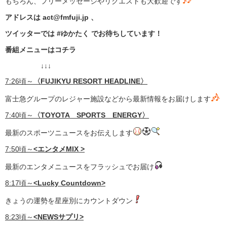
もちろん、フリーメッセージやリクエストも大歓迎です
アドレスは act@fmfuji.jp 、
ツイッターでは #ゆかたく でお待ちしています！
番組メニューはコチラ
↓↓↓
7:26頃～
〈
FUJIKYU RESORT HEADLINE〉
富士急グループのレジャー施設などから最新情報をお届けします
7:40頃～
〈TOYOTA SPORTS ENERGY〉
最新のスポーツニュースをお伝えします
7:50頃～
<エンタメMIX >
最新のエンタメニュースをフラッシュでお届け
8:17頃～
<Lucky Countdown>
きょうの運勢を星座別にカウントダウン
8:23頃～
<NEWSサプリ>