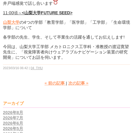
井戸端感覚で話し合います
11:00頃～
<山梨大学FUTURE SEED>
山梨大学
の4つの学部「教育学部」「医学部」「工学部」「生命環境
学部」について
各学部の先生、学生、そして卒業生の活躍を通してお伝えします!
今回は、山梨大学工学部 メカトロニクス工学科・准教授の渡辺寛望
先生に、「視覚障害者向けウェアラブルナビゲーション装置の研究
開発」についてお話を伺います。
2023/03/16 06:42
04_THU
«
前の記事
次の記事
»
アーカイブ
2026年8月
2026年7月
2026年6月
2026年5月