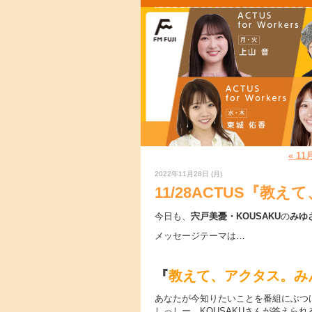
« 1
2022年11月28日 (月)
11/28ACTUS『
今日も、
宍戸美憂・KOUSAKU
の
みゆ
メッセージテーマは…
『
教えて、アクタス。み
あなたが今知りたいことを番組にぶつ
しっしー、KOUSAKUさんが答えら