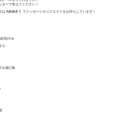
ッターで答えてください！
では
#みゆさく
でメッセージ＆リクエストをお待ちしています！
NERGY≫
す⚾
お届け🎤
⭐
