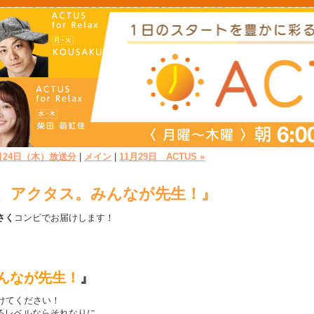
1月24日（木）放送分
|
メイン
|
11月29日 ACTUS »
教えて、アクタス。みんなが先生！』
さく
コンビでお届けします！
んなが先生
！
』
けてください！
れるレベルならそれなりに…