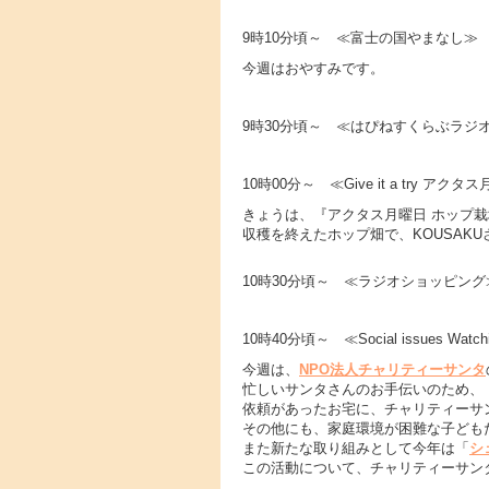
9時10分頃～ ≪富士の国やまなし≫
今週はおやすみです。
9時30分頃～ ≪はぴねすくらぶラジ
10時00分～ ≪Give it a try ア
きょうは、『アクタス月曜日 ホップ栽
収穫を終えたホップ畑で、KOUSAK
10時30分頃～ ≪ラジオショッピング
10時40分頃～ ≪Social issues Watch
今週は、
NPO法人チャリティーサンタ
忙しいサンタさんのお手伝いのため、
依頼があったお宅に、チャリティーサ
その他にも、家庭環境が困難な子ども
また新たな取り組みとして今年は「
シ
この活動について、チャリティーサン