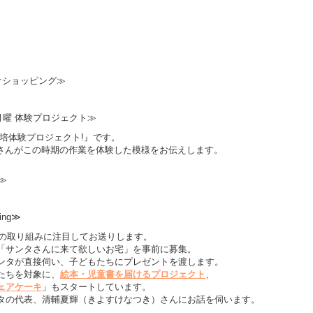
オショッピング≫
クタス月曜 体験プロジェクト≫
培体験プロジェクト!』です。
Uさんがこの時期の作業を体験した模様をお伝えします。
≫
ing≫
の取り組みに注目してお送りします。
「サンタさんに来て欲しいお宅」を事前に募集。
ンタが直接伺い、子どもたちにプレゼントを渡します。
たちを対象に、
絵本・児童書を届けるプロジェクト
、
ェアケーキ
」もスタートしています。
タの代表、清輔夏輝（きよすけなつき）さんにお話を伺います。