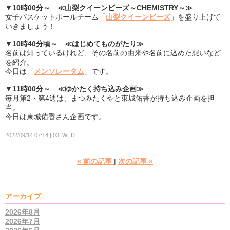
▼10時00分～ ≪山梨クイーンビーズ～CHEMISTRY～≫
女子バスケットボールチーム「
山梨クイーンビーズ
」を盛り上げて
いきましょう！
▼10時40分頃～ ≪はじめてものがたり≫
名前は知っているけれど、その名前の由来や名前に込めた想いなど
を紹介。
今日は「
メンソレータム
」です。
▼11時00分～ ≪ゆかたく持ち込み企画≫
毎月第2・第4週は、まつみたくやと東城佑香が持ち込み企画を担
当。
今日は東城佑香さん企画です。
2022/09/14 07:14
03_WED
«
前の記事
次の記事
»
アーカイブ
2026年8月
2026年7月