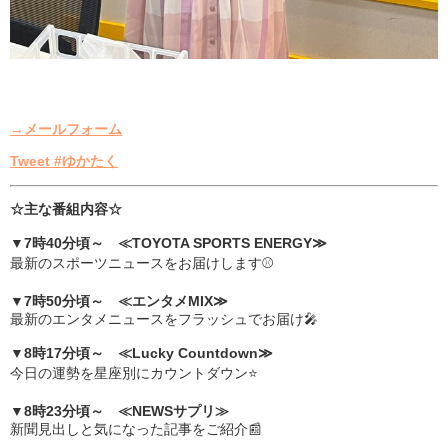
→メールフォーム
Tweet #ゆかたく
☆主な番組内容☆
▼7時40分頃～ ≪TOYOTA SPORTS ENERGY≫
最新のスポーツニュースをお届けします⚾
▼7時50分頃～ ≪エンタメMIX≫
最新のエンタメニュースをフラッシュでお届け🎤
▼8時17分頃～ ≪Lucky Countdown≫
今日の運勢を星座別にカウントダウン⭐
▼8時23分頃～ ≪NEWSサプリ≫
新聞見出しと気になった記事をご紹介📰