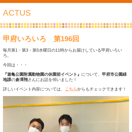
ACTUS
甲府いろいろ 第196回
毎月第1・第3・第5水曜日の11時からお届けしている甲府いろい
ろ。
今回は・・・
『遊亀公園附属動物園の休園前イベント』
について、
甲府市公園緑
地課
の
倉澤翔
さんにお話を伺いました！
詳しいイベント内容については、
こちら
からもチェックできます！