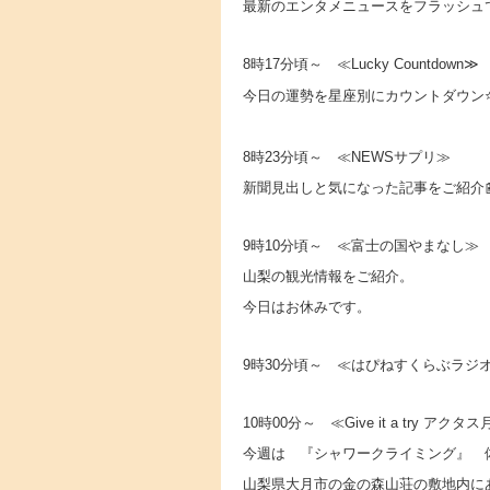
最新のエンタメニュースをフラッシュで
8時17分頃～ ≪Lucky Countdown≫
今日の運勢を星座別にカウントダウン
8時23分頃～ ≪NEWSサプリ≫
新聞見出しと気になった記事をご紹介
9時10分頃～ ≪富士の国やまなし≫
山梨の観光情報をご紹介。
今日はお休みです。
9時30分頃～ ≪はぴねすくらぶラジ
10時00分～ ≪Give it a try ア
今週は 『シャワークライミング』 
山梨県大月市の金の森山荘の敷地内に