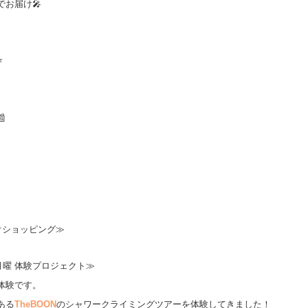
お届け🎤
⭐

オショッピング≫
クタス月曜 体験プロジェクト≫
体験です。
ある
TheBOON
のシャワークライミングツアーを体験してきました！