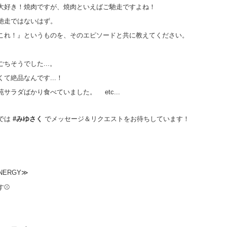
大好き！焼肉ですが、焼肉といえばご馳走ですよね！
馳走ではないはず。
これ！』というものを、そのエピソードと共に教えてください。
ちそうでした...。
て絶品なんです...！
ラダばかり食べていました。 etc...
では
#みゆさく
でメッセージ＆リクエストをお待ちしています！
NERGY≫
す⚾