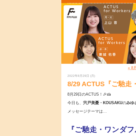
« 
2022年8月29日 (月)
8/29 ACTUS『ご
8月29日のACTUS！🎉🍰
今日も、
宍戸美憂・KOUSAKU
の
みゆ
メッセージテーマは…
『ご馳走・ワンダ