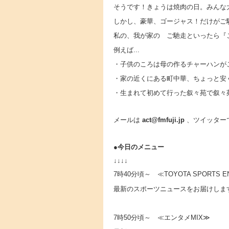
そうです！きょうは焼肉の日。みんな
しかし、豪華、ゴージャス！だけがご
私の、我が家の ご馳走といったら『
例えば...
・子供のころは母の作るチャーハンがご
・家の近くにある町中華、ちょっと安く
・生まれて初めて行った叙々苑で叙々苑サ
メールは
act@fmfuji.jp
、ツイッター
●
今日のメニュー
↓↓↓↓
7時40分頃～ ≪TOYOTA SPORTS E
最新のスポーツニュースをお届けしま
7時50分頃～ ≪エンタメMIX≫