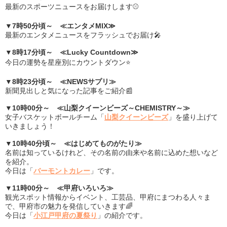
最新のスポーツニュースをお届けします⚾
▼7時50分頃～ ≪エンタメMIX≫
最新のエンタメニュースをフラッシュでお届け🎤
▼8時17分頃～ ≪Lucky Countdown≫
今日の運勢を星座別にカウントダウン⭐
▼8時23分頃～ ≪NEWSサプリ≫
新聞見出しと気になった記事をご紹介📰
▼10時00分～ ≪山梨クイーンビーズ～CHEMISTRY～≫
女子バスケットボールチーム「
山梨クイーンビーズ
」を盛り上げて
いきましょう！
▼10時40分頃～ ≪はじめてものがたり≫
名前は知っているけれど、その名前の由来や名前に込めた想いなど
を紹介。
今日は「
バーモントカレー
」です。
▼11時00分～ ≪甲府いろいろ≫
観光スポット情報からイベント、工芸品、甲府にまつわる人々ま
で、甲府市の魅力を発信していきます🌈
今日は「
小江戸甲府の夏祭り
」の紹介です。