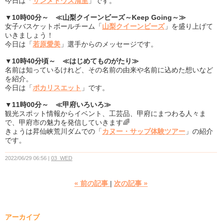
今日は「
サンメドウズ清里
」です。
▼10時00分～ ≪山梨クイーンビーズ～Keep Going～≫
女子バスケットボールチーム「
山梨クイーンビーズ
」を盛り上げて
いきましょう！
今日は「
若原愛美
」選手からのメッセージです。
▼10時40分頃～ ≪はじめてものがたり≫
名前は知っているけれど、その名前の由来や名前に込めた想いなど
を紹介。
今日は「
ポカリスエット
」です。
▼11時00分～ ≪甲府いろいろ≫
観光スポット情報からイベント、工芸品、甲府にまつわる人々ま
で、甲府市の魅力を発信していきます🌈
きょうは昇仙峡荒川ダムでの「
カヌー・サップ体験ツアー
」の紹介
です。
2022/06/29 06:56
03_WED
«
前の記事
次の記事
»
アーカイブ