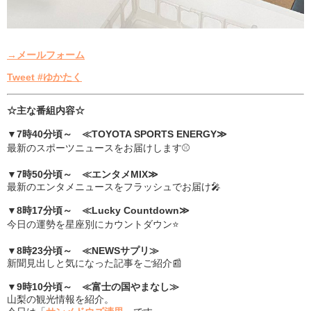
→メールフォーム
Tweet #ゆかたく
☆主な番組内容☆
▼7時40分頃～ ≪TOYOTA SPORTS ENERGY≫
最新のスポーツニュースをお届けします⚾
▼7時50分頃～ ≪エンタメMIX≫
最新のエンタメニュースをフラッシュでお届け🎤
▼8時17分頃～ ≪Lucky Countdown≫
今日の運勢を星座別にカウントダウン⭐
▼8時23分頃～ ≪NEWSサプリ≫
新聞見出しと気になった記事をご紹介📰
▼9時10分頃～ ≪富士の国やまなし≫
山梨の観光情報を紹介。