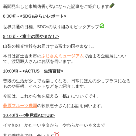
新聞見出しと東城佑香が気になった記事をご紹介します
8:30頃～
<SDGsみらいレポート>
世界共通の目標。SDGsの取り組みをピックアップ
9:10頃～
<富士の国やまなし>
山梨の観光情報をお届けする富士の国やまなし。
本日は富士吉田市の
ふじさんミュージアム
で始まる企画展につい
て、渡辺毅人さんにお話を伺います。
10:00頃～
<ACTUS 生活百貨>
普段の生活が少しでも楽しくなる、日常にほんの少しプラスになる
ものや事柄、イベントなどをご紹介します。
今回は、これから旬を迎える
「桃」
についてです。
萩原フルーツ農園
の萩原恵子さんにお話を伺います。
10:40頃～
<井戸端ACTUS>
イマ旬の かたーいネタから やわらかーいネタまで
井戸端感覚で話し合います