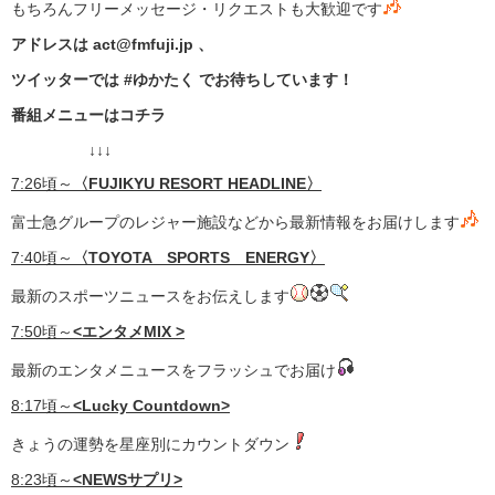
もちろんフリーメッセージ・リクエストも大歓迎です
アドレスは act@fmfuji.jp 、
ツイッターでは #ゆかたく でお待ちしています！
番組メニューはコチラ
↓↓↓
7:26頃～
〈
FUJIKYU RESORT HEADLINE〉
富士急グループのレジャー施設などから最新情報をお届けします
7:40頃～
〈TOYOTA SPORTS ENERGY〉
最新のスポーツニュースをお伝えします
7:50頃～
<エンタメMIX >
最新のエンタメニュースをフラッシュでお届け
8:17頃～
<Lucky Countdown>
きょうの運勢を星座別にカウントダウン
8:23頃～
<NEWSサプリ>