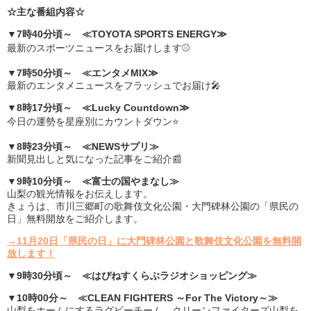
☆主な番組内容☆
▼7時40分頃～ ≪TOYOTA SPORTS ENERGY≫
最新のスポーツニュースをお届けします⚾
▼7時50分頃～ ≪エンタメMIX≫
最新のエンタメニュースをフラッシュでお届け🎤
▼8時17分頃～ ≪Lucky Countdown≫
今日の運勢を星座別にカウントダウン⭐
▼8時23分頃～ ≪NEWSサプリ≫
新聞見出しと気になった記事をご紹介📰
▼9時10分頃～ ≪富士の国やまなし≫
山梨の観光情報をお伝えします。
きょうは、市川三郷町の歌舞伎文化公園・大門碑林公園の「県民の
日」無料開放をご紹介します。
→11月20日「県民の日」に大門碑林公園と歌舞伎文化公園を無料開
放します！
▼9時30分頃～ ≪はぴねすくらぶラジオショッピング≫
▼10時00分～ ≪CLEAN FIGHTERS ～For The Victory～≫
山梨をホームにするラグビーチーム、クリーンファイターズ山梨を