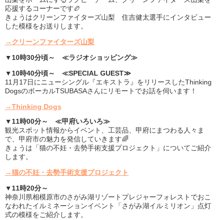
応援するコーナーです🏉
きょうはクリーンファイターズ山梨 住吉健太選手にインタビュー
した模様をお送りします。
→クリーンファイターズ山梨
▼10時30分頃～ ≪ラジオショッピング≫
▼10時40分頃～ ≪SPECIAL GUEST≫
11月17日にニューシングル『エキストラ』をリリースしたThinking
DogsのボーカルTSUBASAさんにリモートでお話を伺います！
→Thinking Dogs
▼11時00分～ ≪甲府いろいろ≫
観光スポット情報からイベント、工芸品、甲府にまつわる人々ま
で、甲府市の魅力を発信していきます🌈
きょうは「猫の不妊・去勢手術支援プロジェクト」についてご紹介
します。
→猫の不妊・去勢手術支援プロジェクト
▼11時20分～
神奈川県相模原市のさがみ湖リゾートプレジャーフォレストでおこ
なわれたイルミネーションイベント「さがみ湖イルミリオン」点灯
式の模様をご紹介します。