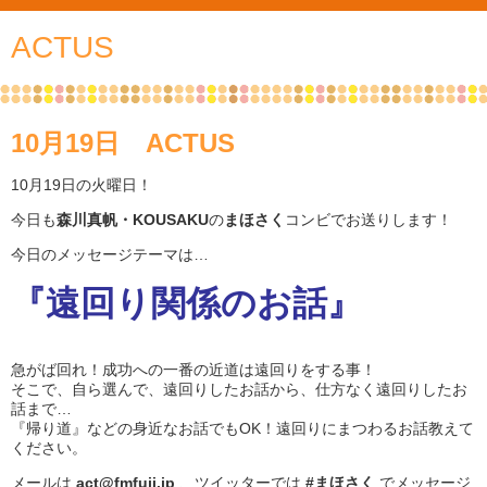
ACTUS
10月19日 ACTUS
10月19日の火曜日！
今日も
森川真帆・KOUSAKU
の
まほさく
コンビでお送りします！
今日のメッセージテーマは…
『遠回り関係のお話』
急がば回れ！成功への一番の近道は遠回りをする事！
そこで、自ら選んで、遠回りしたお話から、仕方なく遠回りしたお
話まで…
『帰り道』などの身近なお話でもOK！遠回りにまつわるお話教えて
ください。
メールは
act@fmfuji.jp
、ツイッターでは
#まほさく
でメッセージ