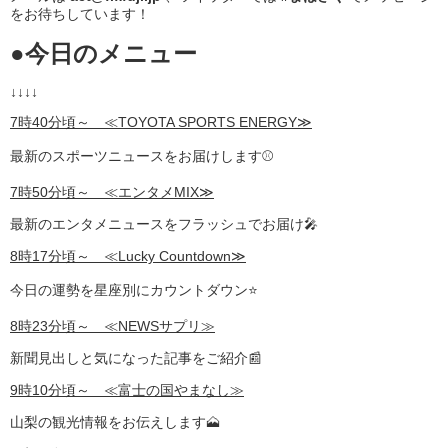
をお待ちしています！
●
今日のメニュー
↓↓↓↓
7時40分頃～ ≪TOYOTA SPORTS ENERGY≫
最新のスポーツニュースをお届けします⚾
7時50分頃～ ≪エンタメMIX≫
最新のエンタメニュースをフラッシュでお届け🎤
8時17分頃～ ≪Lucky Countdown≫
今日の運勢を星座別にカウントダウン⭐
8時23分頃～ ≪NEWSサプリ≫
新聞見出しと気になった記事をご紹介📰
9時10分頃～ ≪富士の国やまなし≫
山梨の観光情報をお伝えします🗻