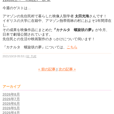
今週のゲストは…
アマゾンの先住民村で暮らした映像人類学者
太田光海
さんです！
イギリスの大学に在籍中、アマゾン熱帯雨林の村におよそ1年間滞在
し、
その成果を映像作品にまとめた
『カナルタ 螺旋状の夢』
が今月、
日本で劇場公開されています。
先住民との生活や映画製作のきっかけについて伺います！
『カナルタ 螺旋状の夢』については、
こちら
2021/10/19 05:53
02_TUE
«
前の記事
次の記事
»
アーカイブ
2026年8月
2026年7月
2026年6月
2026年5月
2026年4月