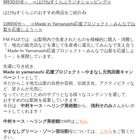
9時30分頃～ ≪はぴねすくらぶラジオショッピング≫
はぴねすくらぶのおすすめ商品をご紹介👍
10時00分～ ≪Made in Yamanashi応援プロジェクト～みんなで山
梨を応援しよう～≫
FM FUJIでは、山梨県内で生産されたものを積極的に購入・消費し
て、地元の販売店などを通じて生産者に還元してみんなで支え合う
「Made In Yamanashi応援プロジェクト～みんなで山梨を応援しよ
う～」を展開しています。
先週に引き続き、
Made in yamanashi 応援プロジェクト～やまなし元気回復キャン
ペーン！～
として、
今だからこそ地元山梨の自然や芸術、伝統文化、アクティビティな
ど、皆さんが元気に
なっていただくためのサプリとなる様々なコンテンツを通して、
おすすめの山梨旅を提案していきます。
今日は、
中村キース・へリング美術館
から、
浅利そのみ
さんがレポ
ートしてくれます！
中村キース・へリング美術館
のHPは
こちら
やまなしグリーン・ゾーン宿泊割り
については、
こちら
をご覧くだ
さい。