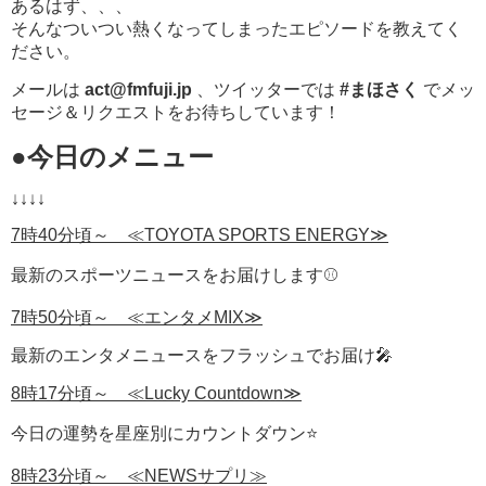
ある
はず、、、
そんな
ついつい熱くなってしまったエピソードを教えてく
ださい。
メールは
act@fmfuji.jp
、ツイッターでは
#まほさく
でメッ
セージ＆リクエストをお待ちしています！
●
今日のメニュー
↓↓↓↓
7時40分頃～ ≪TOYOTA SPORTS ENERGY≫
最新のスポーツニュースをお届けします⚾
7時50分頃～ ≪エンタメMIX≫
最新のエンタメニュースをフラッシュでお届け🎤
8時17分頃～ ≪Lucky Countdown≫
今日の運勢を星座別にカウントダウン⭐
8時23分頃～ ≪NEWSサプリ≫