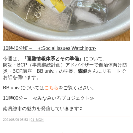
10時40分頃～ ≪Social issues Watching≫
今週は、
『避難情報体系とその準備』
について、
防災・BCP（事業継続計画）アドバイザーで自治体向け防
災・BCP講座「BB.univ.」の学
長、
森健
さんにリモートで
お話を伺います。
BB.univ.については
こちら
をご覧ください。
11時00分～ ≪みなみいろプロジェクト≫
南房総市の魅力を発信していきます🌷
2021/08/09 05:53
01_MON