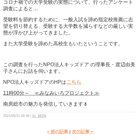
コロナ禍での大学受験の実態について、行ったアンケート
調査によると…
受験料を節約するために、一般入試を諦め指定校推薦に志
望を切り替える、受験する大学数を減らすなどの厳しい実
態が浮かび上がってきました。
また大学受験を諦めた高校生もいたということです。
この調査を行ったNPO法人キッズドア の理事長・渡辺由美
子さんにお話を伺います。
NPO法人キッズドアのHPは
こちら
11時00分～ ≪みなみいろプロジェクト≫
南房総市の魅力を発信していきます🌷
2021/05/31 06:48
01_MON
«
前の記事
次の記事
»