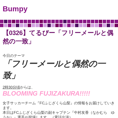
Bumpy
【0326】てるぴー「フリーメールと偶
然の一致」
今日のテーマ
「フリーメールと偶然の一
致
」
2
時
30
分頃
からは、
BLOOMING FUJIZAKURA!!!!!
女子サッカーチーム『FCふじざくら山梨』の情報をお届けしていき
ます。
本日はFCふじざくら山梨の副キャプテン『中村友香（なかむら ゆ
うか）』選手が登場します。（電話出演）