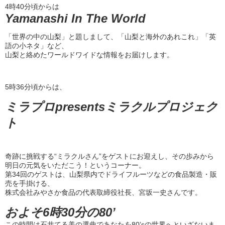
4時40分頃からは
Yamanashi In The World
「世界の中の山梨」と題しまして、「山梨と海外のあれこれ」「英
語の小ネタ」など、
山梨と絡めたワールドワイドな情報をお届けします。
5時36分頃からは、
ミラプロpresentsミラクルプロジェク
ト
奇跡に挑戦する“ミラクルさん”をゲストにお迎えし、その歩みから
明日の元気をいただこう！というコーナー。
第34回のゲストは、山梨県内でドライフルーツなどの食品製造・販
売を手掛ける、
株式会社みやさか食品の代表取締役社長、宮坂一史さんです。
およそ6時30分の80’
この時間は石井てる美の選曲であなたを80’sの世界へといざないま