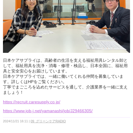
日本ケアサプライは、高齢者の生活を支える福祉用具レンタル卸と
して、福祉用具を洗浄・消毒・修理・検品し、日本全国に、福祉用
具と安全安心をお届けしています。
日本ケアサプライでは、一緒に働いてくれる仲間を募集していま
す。詳しくはHPをご覧ください。
丁寧でまごころを込めたサービスを通して、介護業界を一緒に支え
ましょう！
https://recruit.caresupply.co.jp/
https://www.job-j.net/yamanashi/job/J29466305/
2024/11/21 16:11
09_グリーンケアRADIO